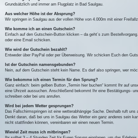
Grundsätzlich und immer am Flugplatz in Bad Saulgau.
Aus welcher Höhe ist der Absprung?
Wir springen in Saulgau aus der vollen Höhe von 4.000m mit einer Freifallze
Wie komme ich an einen Gutschein?
Einfach auf den Gutschein-Button klicken – da geht´s zum Bestellvorgang. 
oder eine Email schicken.
Wie wird der Gutschein bezahlt?
Entweder über PayPal oder per Überweisung. Wir schicken Euch den Guts
Ist der Gutschein namensgebunden?
Nein, auf dem Gutschein steht kein Name. Es darf also springen, wer möc
Wie bekomme ich einen Termin für den Sprung?
Ganz einfach: beim gelben Button „Termin hier buchen“ kommt Ihr auf un
eine Uhrzeit aussuchen. Anschließend bekommt Ihr eine Bestätigungs- und 
schreiben oder bei uns anrufen.
Wird bei jedem Wetter gesprungen?
Das Fallschirmspringen ist eine wetterabhängige Sache. Deshalb ruft uns 
Denkt daran, daß bei uns in Saulgau das Wetter ein ganz anderes sein kan
nicht stattfinden können, vereinbaren wir einen neuen Termin.
Wieviel Zeit muss ich mitbringen?
Ihr solltet 3 – 4 Stunden Zeit für Euren Sprung einplanen, um das Erlebni