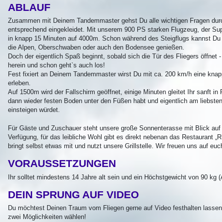
ABLAUF
Buchung
Zusammen mit Deinem Tandemmaster gehst Du alle wichtigen Fragen durc
entsprechend eingekleidet. Mit unserem 900 PS starken Flugzeug, der Sup
in knapp 15 Minuten auf 4000m. Schon während des Steigflugs kannst Du e
die Alpen, Oberschwaben oder auch den Bodensee genießen.
Doch der eigentlich Spaß beginnt, sobald sich die Tür des Fliegers öffnet - 
herein und schon geht`s auch los!
Fest fixiert an Deinem Tandemmaster wirst Du mit ca. 200 km/h eine knapp
erleben.
Tandemgutschein
Auf 1500m wird der Fallschirm geöffnet, einige Minuten gleitet Ihr sanft in 
dann wieder festen Boden unter den Füßen habt und eigentlich am liebsten
einsteigen würdet.
Für Gäste und Zuschauer steht unsere große Sonnenterasse mit Blick auf
Verfügung, für das leibliche Wohl gibt es direkt nebenan das Restaurant „Ri
bringt selbst etwas mit und nutzt unsere Grillstelle. Wir freuen uns auf euc
VORAUSSETZUNGEN
Ihr solltet mindestens 14 Jahre alt sein und ein Höchstgewicht von 90 kg
DEIN SPRUNG AUF VIDEO
Du möchtest Deinen Traum vom Fliegen gerne auf Video festhalten lasse
zwei Möglichkeiten wählen!