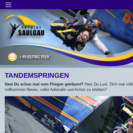
Main Menu
Tandem Skydiving
+
49
(0)7581
7019
TANDEMSPRINGEN
Hast Du schon mal vom Fliegen geträumt?
Hast Du Lust, Dich mal völl
vollkommen Neues, voller Adrenalin und Action zu erleben?