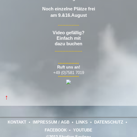
Noch einzelne Plätze frei
am 9.&16.August
--------------
Video gefällig?
Einfach mit
dazu buchen
------------------
Ruft uns an!
+49 (0)7581 7019
↑
KONTAKT
•
IMPRESSUM / AGB
•
LINKS
•
DATENSCHUTZ
•
FACEBOOK
•
YOUTUBE
©2012 Skydive Saulgau