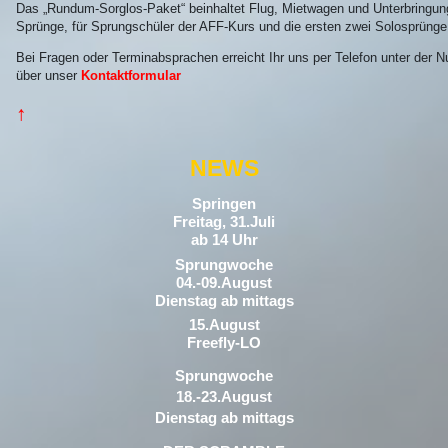
Das „Rundum-Sorglos-Paket“ beinhaltet Flug, Mietwagen und Unterbringun
Sprünge, für Sprungschüler der AFF-Kurs und die ersten zwei Solosprünge
Bei Fragen oder Terminabsprachen erreicht Ihr uns per Telefon unter der
über unser
Kontaktformular
↑
NEWS
Springen
Freitag, 31.Juli
ab 14 Uhr
Sprungwoche
04.-09.August
Dienstag ab mittags
15.August
Freefly-LO
Sprungwoche
18.-23.August
Dienstag ab mittags