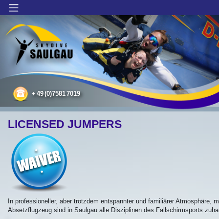
Main Menu
Licensed Jumpers
+
49
(0)7581
7019
LICENSED JUMPERS
waiver
In professioneller, aber trotzdem entspannter und familiärer Atmosphäre, mi
Absetzflugzeug sind in Saulgau alle Disziplinen des Fallschirmsports zuh