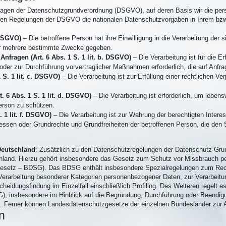
dlagen der Datenschutzgrundverordnung (DSGVO), auf deren Basis wir die per
 den Regelungen der DSGVO die nationalen Datenschutzvorgaben in Ihrem bz
 DSGVO)
– Die betroffene Person hat ihre Einwilligung in die Verarbeitung der
er mehrere bestimmte Zwecke gegeben.
Anfragen (Art. 6 Abs. 1 S. 1 lit. b. DSGVO)
– Die Verarbeitung ist für die E
, oder zur Durchführung vorvertraglicher Maßnahmen erforderlich, die auf Anfra
 S. 1 lit. c. DSGVO)
– Die Verarbeitung ist zur Erfüllung einer rechtlichen Verp
. 6 Abs. 1 S. 1 lit. d. DSGVO)
– Die Verarbeitung ist erforderlich, um lebens
erson zu schützen.
. 1 lit. f. DSGVO)
– Die Verarbeitung ist zur Wahrung der berechtigten Intere
nteressen oder Grundrechte und Grundfreiheiten der betroffenen Person, die d
Deutschland
: Zusätzlich zu den Datenschutzregelungen der Datenschutz-Grun
land. Hierzu gehört insbesondere das Gesetz zum Schutz vor Missbrauch p
esetz – BDSG). Das BDSG enthält insbesondere Spezialregelungen zum Rech
erarbeitung besonderer Kategorien personenbezogener Daten, zur Verarbeitu
heidungsfindung im Einzelfall einschließlich Profiling. Des Weiteren regelt 
), insbesondere im Hinblick auf die Begründung, Durchführung oder Beendig
en. Ferner können Landesdatenschutzgesetze der einzelnen Bundesländer zur
n