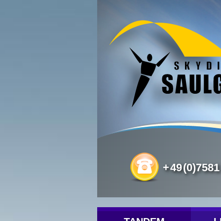
Datenschutz
+
49
(0)7581