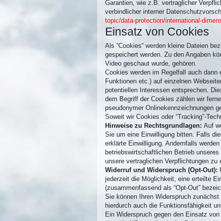
Garantien, wie z.B. vertraglicher Verpf
verbindlicher interner Datenschutzvorsc
topic/data-protection/international-dimen
Einsatz von Cookies
Als “Cookies“ werden kleine Dateien bez
gespeichert werden. Zu den Angaben könn
Video geschaut wurde, gehören.
Cookies werden im Regelfall auch dann e
Funktionen etc.) auf einzelnen Webseiten
potentiellen Interessen entsprechen. Die
dem Begriff der Cookies zählen wir fern
pseudonymer Onlinekennzeichnungen gesp
Soweit wir Cookies oder “Tracking”-Tech
Hinweise zu Rechtsgrundlagen:
Auf w
Sie um eine Einwilligung bitten. Falls di
erklärte Einwilligung. Andernfalls werde
betriebswirtschaftlichen Betrieb unsere
unsere vertraglichen Verpflichtungen zu e
Widerruf und Widerspruch (Opt-Out):
jederzeit die Möglichkeit, eine erteilte
(zusammenfassend als “Opt-Out” bezeic
Sie können Ihren Widerspruch zunächst m
hierdurch auch die Funktionsfähigkeit 
Ein Widerspruch gegen den Einsatz von 