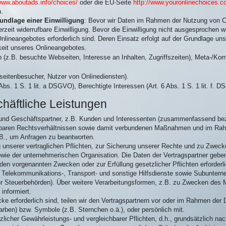
/www.aboutads.info/choices/
oder die EU-Seite
http://www.youronlinechoices.c
n.
undlage einer Einwilligung
: Bevor wir Daten im Rahmen der Nutzung von Co
derzeit widerrufbare Einwilligung. Bevor die Einwilligung nicht ausgesprochen 
Onlineangebotes erforderlich sind. Deren Einsatz erfolgt auf der Grundlage un
keit unseres Onlineangebotes.
(z.B. besuchte Webseiten, Interesse an Inhalten, Zugriffszeiten), Meta-/Ko
eitenbesucher, Nutzer von Onlinediensten).
 Abs. 1 S. 1 lit. a DSGVO), Berechtigte Interessen (Art. 6 Abs. 1 S. 1 lit. f. 
häftliche Leistungen
 und Geschäftspartner, z.B. Kunden und Interessenten (zusammenfassend beze
chbaren Rechtsverhältnissen sowie damit verbundenen Maßnahmen und im Ra
z.B., um Anfragen zu beantworten.
ng unserer vertraglichen Pflichten, zur Sicherung unserer Rechte und zu Zwec
ie der unternehmerischen Organisation. Die Daten der Vertragspartner geb
u den vorgenannten Zwecken oder zur Erfüllung gesetzlicher Pflichten erforderli
gte Telekommunikations-, Transport- und sonstige Hilfsdienste sowie Subunter
er Steuerbehörden). Über weitere Verarbeitungsformen, z.B. zu Zwecken des M
informiert.
e erforderlich sind, teilen wir den Vertragspartnern vor oder im Rahmen der 
ben) bzw. Symbole (z.B. Sternchen o.ä.), oder persönlich mit.
licher Gewährleistungs- und vergleichbarer Pflichten, d.h., grundsätzlich nac