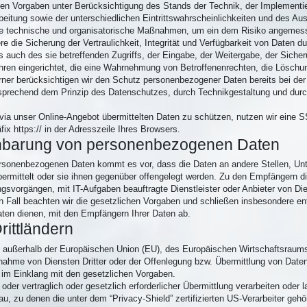
hen Vorgaben unter Berücksichtigung des Stands der Technik, der Implementi
eitung sowie der unterschiedlichen Eintrittswahrscheinlichkeiten und des 
nete technische und organisatorische Maßnahmen, um ein dem Risiko angemes
ie Sicherung der Vertraulichkeit, Integrität und Verfügbarkeit von Daten d
 auch des sie betreffenden Zugriffs, der Eingabe, der Weitergabe, der Sicheru
hren eingerichtet, die eine Wahrnehmung von Betroffenenrechten, die Löschu
rner berücksichtigen wir den Schutz personenbezogener Daten bereits bei de
sprechend dem Prinzip des Datenschutzes, durch Technikgestaltung und durc
 via unser Online-Angebot übermittelten Daten zu schützen, nutzen wir eine 
x https:// in der Adresszeile Ihres Browsers.
enbarung von personenbezogenen Daten
sonenbezogenen Daten kommt es vor, dass die Daten an andere Stellen, Unte
bermittelt oder sie ihnen gegenüber offengelegt werden. Zu den Empfängern d
svorgängen, mit IT-Aufgaben beauftragte Dienstleister oder Anbieter von Die
n Fall beachten wir die gesetzlichen Vorgaben und schließen insbesondere e
aten dienen, mit den Empfängern Ihrer Daten ab.
rittländern
h., außerhalb der Europäischen Union (EU), des Europäischen Wirtschaftsraum
ahme von Diensten Dritter oder der Offenlegung bzw. Übermittlung von Daten
r im Einklang mit den gesetzlichen Vorgaben.
 oder vertraglich oder gesetzlich erforderlicher Übermittlung verarbeiten oder l
, zu denen die unter dem “Privacy-Shield” zertifizierten US-Verarbeiter geh