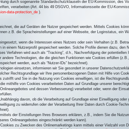
lichtung durch sogenannte Standardschutzklauseln der EU-Kommission, des Vor
hriften, verarbeiten (Art. 44 bis 49 DSGVO, Informationsseite der EU-Kommis
sion-data-protection_de
).
eichnet, die auf Geräten der Nutzer gespeichert werden. Mittels Cookies kön
en z.B. die Spracheinstellungen auf einer Webseite, der Loginstatus, ein War
ingesetzt, wenn die Interessen eines Nutzers oder sein Verhalten (z.B. Betr
 in einem Nutzerprofil gespeichert werden. Solche Profile dienen dazu, den N
ses Verfahren wird auch als “Tracking”, d.h., Nachverfolgung der potentiellen
er andere Technologien, die die gleichen Funktionen wie Cookies erfüllen (z.
eichert werden, auch als “Nutzer-IDs” bezeichnet).
nologien einsetzen, informieren wir Sie gesondert in unserer Datenschutzerklä
elcher Rechtsgrundlage wir Ihre personenbezogenen Daten mit Hilfe von Cooki
es zutrifft und Sie in die Nutzung von Cookies einwilligen, ist die Rechtsgrund
n die mithilfe von Cookies verarbeiteten Daten auf Grundlage unserer berechti
s Onlineangebotes und dessen Verbesserung) verarbeitet oder, wenn der Einsat
rfüllen.
Unabhängig davon, ob die Verarbeitung auf Grundlage einer Einwilligung oder g
 Einwilligung zu widerrufen oder der Verarbeitung Ihrer Daten durch Cookie-Tec
hnet).
ittels der Einstellungen Ihres Browsers erklären, z.B., indem Sie die Nutzu
unseres Onlineangebotes eingeschränkt werden kann).
Cookies zu Zwecken des Onlinemarketings kann mittels einer Vielzahl von Die