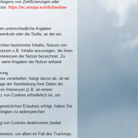
liegens von Zertifizierungen oder
sion:
https://ec.europa.eu/info/law/law-
nen unterschiedliche Angaben
enkorb oder die Stelle, an der ein
achten bestimmter Inhalte, Nutzen von
utzern z.B. Inhalte anzuzeigen, die ihren
 Interessen der Nutzer bezeichnet. Zu
B., wenn Angaben der Nutzer anhand
rung.
es verarbeiten, hängt davon ab, ob wir
lage der Verarbeitung Ihrer Daten die
gten Interessen (z.B. an einem
z von Cookies erforderlich ist, um
esetzlichen Erlaubnis erfolgt, haben Sie
hnologien zu widersprechen
ng von Cookies deaktivieren (wobei
nsten, vor allem im Fall des Trackings,