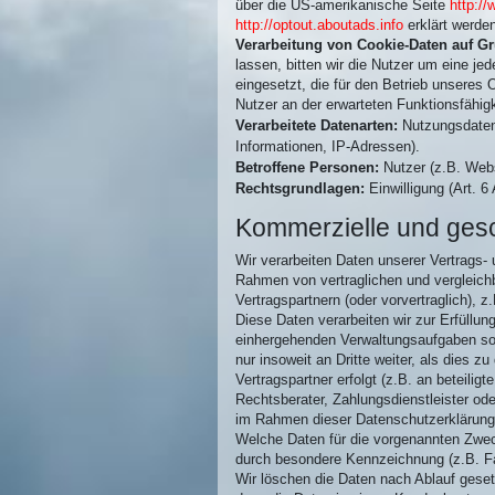
über die US-amerikanische Seite
http:/
http://optout.aboutads.info
erklärt werde
Verarbeitung von Cookie-Daten auf Gr
lassen, bitten wir die Nutzer um eine je
eingesetzt, die für den Betrieb unseres 
Nutzer an der erwarteten Funktionsfähig
Verarbeitete Datenarten:
Nutzungsdaten 
Informationen, IP-Adressen).
Betroffene Personen:
Nutzer (z.B. Webs
Rechtsgrundlagen:
Einwilligung (Art. 6
Kommerzielle und gesc
Wir verarbeiten Daten unserer Vertrags-
Rahmen von vertraglichen und verglei
Vertragspartnern (oder vorvertraglich), 
Diese Daten verarbeiten wir zur Erfüllu
einhergehenden Verwaltungsaufgaben sow
nur insoweit an Dritte weiter, als dies z
Vertragspartner erfolgt (z.B. an beteili
Rechtsberater, Zahlungsdienstleister od
im Rahmen dieser Datenschutzerklärung 
Welche Daten für die vorgenannten Zweck
durch besondere Kennzeichnung (z.B. Far
Wir löschen die Daten nach Ablauf gesetz