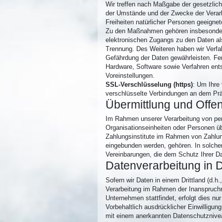
Wir treffen nach Maßgabe der gesetzlic
der Umstände und der Zwecke der Verarb
Freiheiten natürlicher Personen geeig
Zu den Maßnahmen gehören insbesondere d
elektronischen Zugangs zu den Daten als
Trennung. Des Weiteren haben wir Verfa
Gefährdung der Daten gewährleisten. Fe
Hardware, Software sowie Verfahren ent
Voreinstellungen.
SSL-Verschlüsselung (https)
: Um Ihre
verschlüsselte Verbindungen an dem Präfi
Übermittlung und Off
Im Rahmen unserer Verarbeitung von per
Organisationseinheiten oder Personen ü
Zahlungsinstitute im Rahmen von Zahlung
eingebunden werden, gehören. In solche
Vereinbarungen, die dem Schutz Ihrer D
Datenverarbeitung in D
Sofern wir Daten in einem Drittland (d.
Verarbeitung im Rahmen der Inanspruchn
Unternehmen stattfindet, erfolgt dies nu
Vorbehaltlich ausdrücklicher Einwilligung
mit einem anerkannten Datenschutzniveau