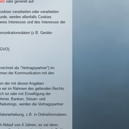
om/
oder generell auf
okies verarbeiten oder verarbeiten
wurde, werden allenfalls Cookies
seres Interesses und des Interesses der
mmunikationsdaten (z.B. Geräte-
DSGVO).
ichnet als “Vertragspartner”) im
hmen der Kommunikation mit den
ken der mit diesen Angaben
en wir im Rahmen des geltenden Rechts
ch ist oder mit Einwilligung der
nehmer, Banken, Steuer- und
arketings, werden die Vertragspartner
Datenerhebung, z.B. in Onlineformularen,
h Ablauf von 4 Jahren, es sei denn,