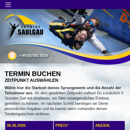
Main Menu
Tandemsprung
+
49
(0)7581
7019
TERMIN BUCHEN
ZEITPUNKT AUSWÄHLEN
Wähle hier die Startzeit deines Sprungevents und die Anzahl der
Teilnehmer aus.
Ab dem gewählten Zeitpunkt solltest Du zusätzlich 3
Stunden Zeit mit einplanen, um Dein unvergessliches Erlebnis
genießen zu können. Im nächsten Schritt benötigen wir Deine
persönlichen Angaben und du kannst wenn vorhanden deinen
Tandemgutschein einlösen.
06.06.2026
PREIS*
ANZAHL