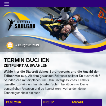
Main Menu
Tandemsprung
+
49
(0)7581
7019
TERMIN BUCHEN
ZEITPUNKT AUSWÄHLEN
Wähle hier die Startzeit deines Sprungevents und die Anzahl der
Teilnehmer aus.
Ab dem gewählten Zeitpunkt solltest Du zusätzlich 3
Stunden Zeit mit einplanen, um Dein unvergessliches Erlebnis
genießen zu können. Im nächsten Schritt benötigen wir Deine
persönlichen Angaben und du kannst wenn vorhanden deinen
Tandemgutschein einlösen.
19.08.2026
PREIS*
ANZAHL