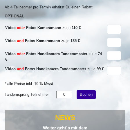
Ab 4 Teilnehmer pro Termin erhältst Du einen Rabatt
OPTIONAL
Video
oder
Fotos Kameramann
zu je
110 €
Video
und
Fotos Kameramann
zu je
135 €
Video
oder
Fotos Handkamera Tandemmaster
zu je
74
€
Video
und
Fotos Handkamera Tandemmaster
zu je
99 €
* alle Preise inkl. 19 % Mwst.
Tandemsprung Teilnehmer
Buchen
NEWS
Weiter geht´s mit dem