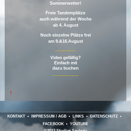
Sommerwetter!
Freie Tandemplätze
auch während der Woche
ab 4. August
Noch einzelne Plätze frei
am 9.&16.August
--------------
Video gefällig?
Einfach mit
dazu buchen
------------------
↑
KONTAKT
•
IMPRESSUM / AGB
•
LINKS
•
DATENSCHUTZ
•
FACEBOOK
•
YOUTUBE
©2012 Skydive Saulgau